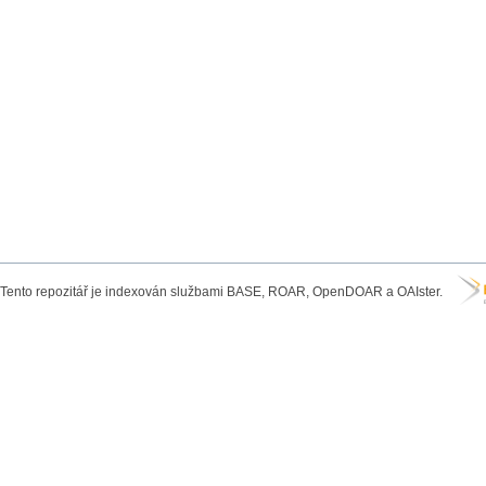
Tento repozitář je indexován službami BASE, ROAR, OpenDOAR a OAIster.