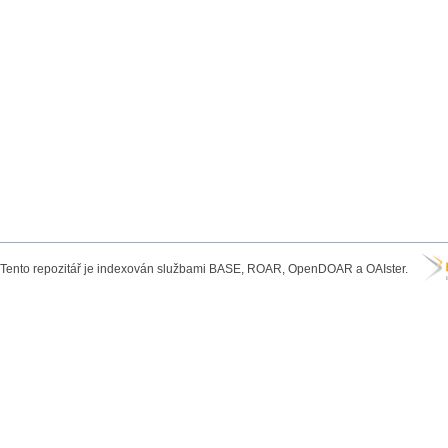
Tento repozitář je indexován službami BASE, ROAR, OpenDOAR a OAIster.