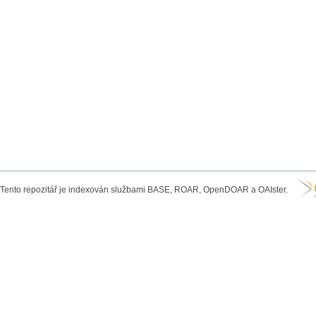
Tento repozitář je indexován službami BASE, ROAR, OpenDOAR a OAIster.