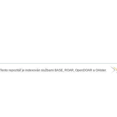
Tento repozitář je indexován službami BASE, ROAR, OpenDOAR a OAIster.