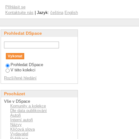
Přihlásit se
Kontaktujte nás
| Jazyk:
čeština
English
Prohledat DSpace
Prohledat DSpace
V této kolekci
Rozšířené hledání
Procházet
Vše v DSpace
Komunity a kolekce
Dle data publikování
Autoři
Interní autoři
Názvy
Klíčová slova
Vydavatel
Publikace