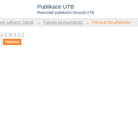
u
Publikace UTB
Repozitář publikační činnosti UTB
ný odborný článek
→
Fakulta technologická
→
Filtrovat dle předmětu
U
V
W
X
Y
Z