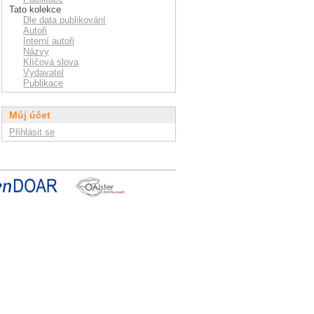
Tato kolekce
Dle data publikování
Autoři
Interní autoři
Názvy
Klíčová slova
Vydavatel
Publikace
Můj účet
Přihlásit se