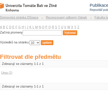
Filtrovat dle předmětu
Repozitář DSpace/Manakin
Publikac
Repozitář pub
Domovská stránka DSpace
→
Recenzovaný odborný článek
→
Fakulta t
A
B
C
D
E
F
G
H
I
J
K
L
M
N
O
P
Q
R
S
T
U
V
W
X
Y
Z
Začíná písmeny
Výsledků na stránku:
Filtrovat dle předmětu
Zobrazují se záznamy 1-1 z 1
Urea (1)
Zobrazují se záznamy 1-1 z 1