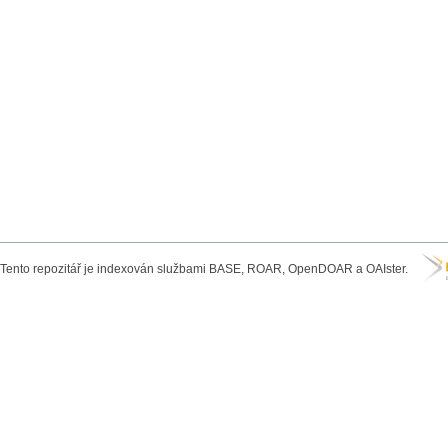
Tento repozitář je indexován službami BASE, ROAR, OpenDOAR a OAIster.