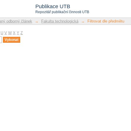
u
Publikace UTB
Repozitář publikační činnosti UTB
ný odborný článek
→
Fakulta technologická
→
Filtrovat dle předmětu
U
V
W
X
Y
Z