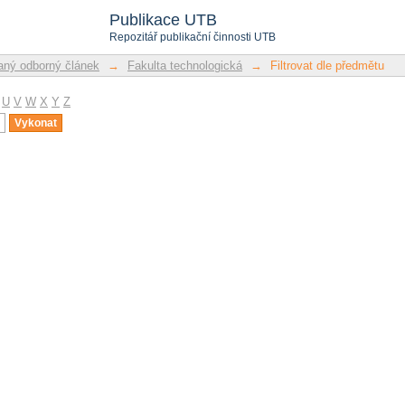
u
Publikace UTB
Repozitář publikační činnosti UTB
ný odborný článek
→
Fakulta technologická
→
Filtrovat dle předmětu
U
V
W
X
Y
Z