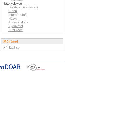
Tato kolekce
Dle data publikování
Autoři
Interní autoři
Názvy
Klíčová slova
Vydavatel
Publikace
Můj účet
Přihlásit se