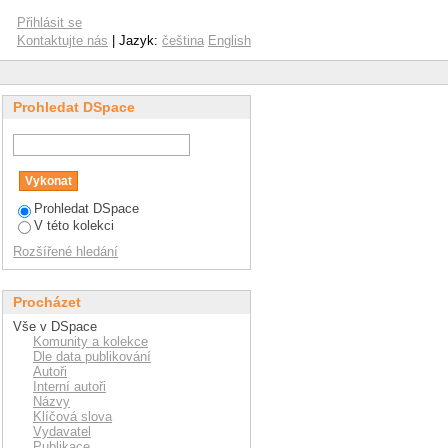
Přihlásit se
Kontaktujte nás
| Jazyk:
čeština
English
Prohledat DSpace
Prohledat DSpace
V této kolekci
Rozšířené hledání
Procházet
Vše v DSpace
Komunity a kolekce
Dle data publikování
Autoři
Interní autoři
Názvy
Klíčová slova
Vydavatel
Publikace