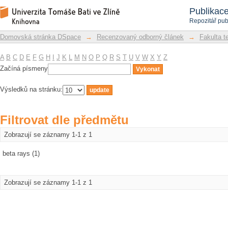
Filtrovat dle předmětu
Repozitář DSpace/Manakin
Publikac
Repozitář pub
Domovská stránka DSpace
→
Recenzovaný odborný článek
→
Fakulta t
A
B
C
D
E
F
G
H
I
J
K
L
M
N
O
P
Q
R
S
T
U
V
W
X
Y
Z
Začíná písmeny
Výsledků na stránku:
Filtrovat dle předmětu
Zobrazují se záznamy 1-1 z 1
beta rays (1)
Zobrazují se záznamy 1-1 z 1