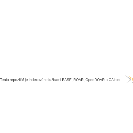
Tento repozitář je indexován službami BASE, ROAR, OpenDOAR a OAIster.