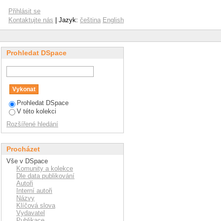
Přihlásit se
Kontaktujte nás
| Jazyk:
čeština
English
Prohledat DSpace
Prohledat DSpace
V této kolekci
Rozšířené hledání
Procházet
Vše v DSpace
Komunity a kolekce
Dle data publikování
Autoři
Interní autoři
Názvy
Klíčová slova
Vydavatel
Publikace