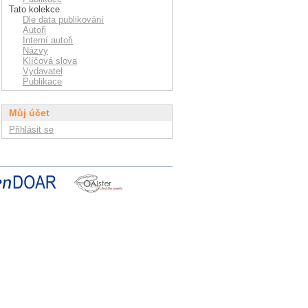
Tato kolekce
Dle data publikování
Autoři
Interní autoři
Názvy
Klíčová slova
Vydavatel
Publikace
Můj účet
Přihlásit se