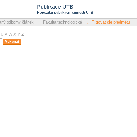
u
Publikace UTB
Repozitář publikační činnosti UTB
ný odborný článek
→
Fakulta technologická
→
Filtrovat dle předmětu
U
V
W
X
Y
Z