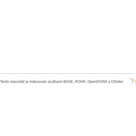
Tento repozitář je indexován službami BASE, ROAR, OpenDOAR a OAIster.