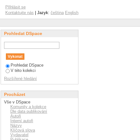
Přihlásit se
Kontaktujte nás
| Jazyk:
čeština
English
Prohledat DSpace
Prohledat DSpace
V této kolekci
Rozšířené hledání
Procházet
Vše v DSpace
Komunity a kolekce
Dle data publikování
Autoři
Interní autoři
Názvy
Klíčová slova
Vydavatel
Publikace