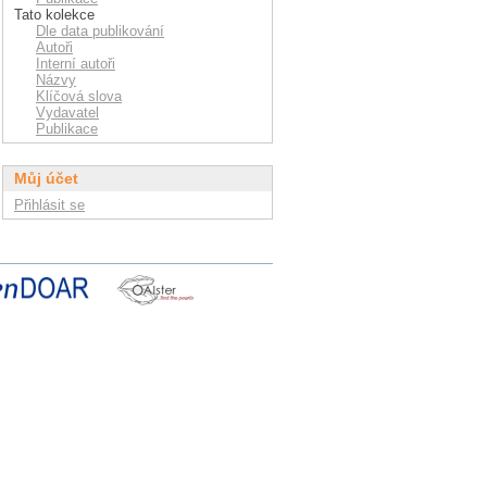
Tato kolekce
Dle data publikování
Autoři
Interní autoři
Názvy
Klíčová slova
Vydavatel
Publikace
Můj účet
Přihlásit se