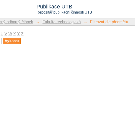
u
Publikace UTB
Repozitář publikační činnosti UTB
ný odborný článek
→
Fakulta technologická
→
Filtrovat dle předmětu
U
V
W
X
Y
Z