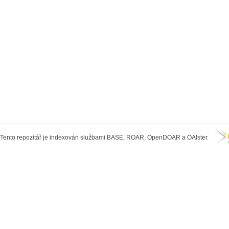
Tento repozitář je indexován službami BASE, ROAR, OpenDOAR a OAIster.