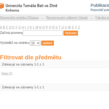
Filtrovat dle předmětu
Repozitář DSpace/Manakin
Publikac
Repozitář pub
Domovská stránka DSpace
→
Recenzovaný odborný článek
→
Fakulta t
A
B
C
D
E
F
G
H
I
J
K
L
M
N
O
P
Q
R
S
T
U
V
W
X
Y
Z
Začíná písmeny
Výsledků na stránku:
Filtrovat dle předmětu
Zobrazují se záznamy 1-1 z 1
Urea (1)
Zobrazují se záznamy 1-1 z 1