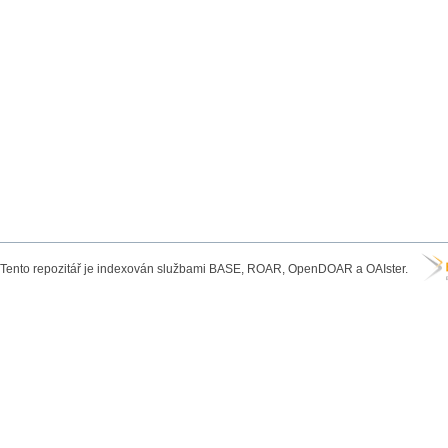
Tento repozitář je indexován službami BASE, ROAR, OpenDOAR a OAIster.