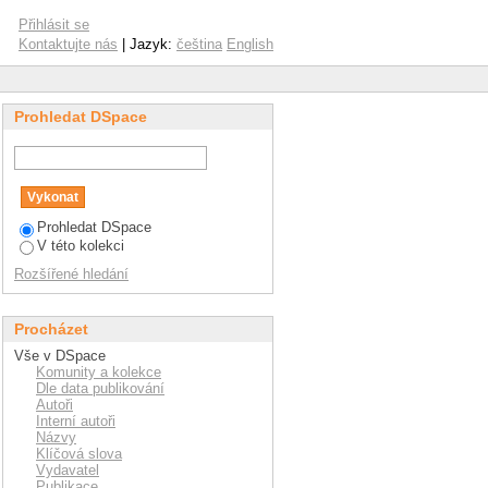
Přihlásit se
Kontaktujte nás
| Jazyk:
čeština
English
Prohledat DSpace
Prohledat DSpace
V této kolekci
Rozšířené hledání
Procházet
Vše v DSpace
Komunity a kolekce
Dle data publikování
Autoři
Interní autoři
Názvy
Klíčová slova
Vydavatel
Publikace