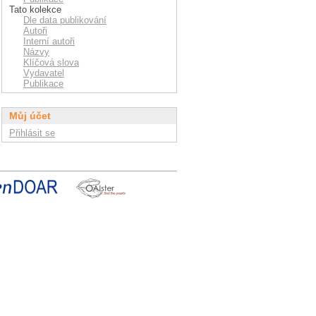
Tato kolekce
Dle data publikování
Autoři
Interní autoři
Názvy
Klíčová slova
Vydavatel
Publikace
Můj účet
Přihlásit se