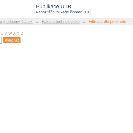
u
Publikace UTB
Repozitář publikační činnosti UTB
ný odborný článek
→
Fakulta technologická
→
Filtrovat dle předmětu
U
V
W
X
Y
Z