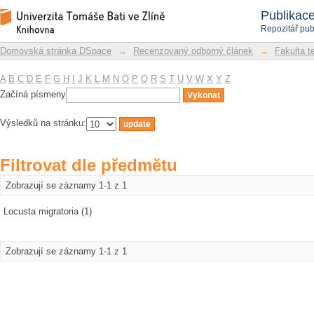
Filtrovat dle předmětu
Repozitář DSpace/Manakin
Publikac
Repozitář pub
Domovská stránka DSpace
→
Recenzovaný odborný článek
→
Fakulta t
A
B
C
D
E
F
G
H
I
J
K
L
M
N
O
P
Q
R
S
T
U
V
W
X
Y
Z
Začíná písmeny
Výsledků na stránku:
Filtrovat dle předmětu
Zobrazují se záznamy 1-1 z 1
Locusta migratoria (1)
Zobrazují se záznamy 1-1 z 1