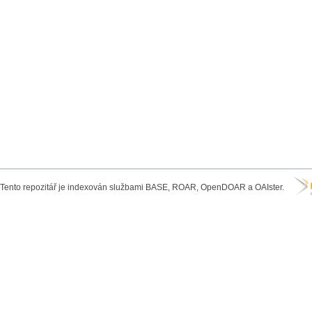
Tento repozitář je indexován službami BASE, ROAR, OpenDOAR a OAIster.