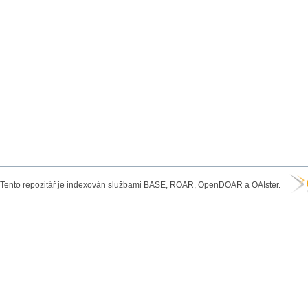
Tento repozitář je indexován službami BASE, ROAR, OpenDOAR a OAIster.