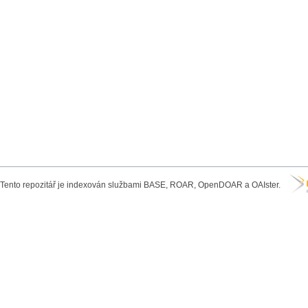
Tento repozitář je indexován službami BASE, ROAR, OpenDOAR a OAIster.