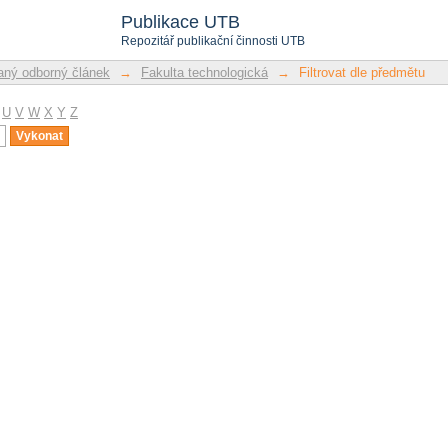
u
Publikace UTB
Repozitář publikační činnosti UTB
ný odborný článek
→
Fakulta technologická
→
Filtrovat dle předmětu
U
V
W
X
Y
Z