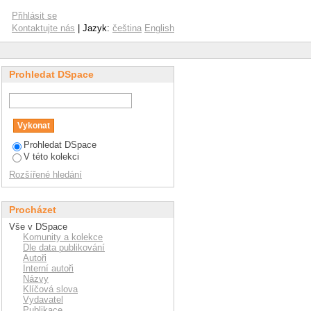
Přihlásit se
Kontaktujte nás
| Jazyk:
čeština
English
Prohledat DSpace
Prohledat DSpace
V této kolekci
Rozšířené hledání
Procházet
Vše v DSpace
Komunity a kolekce
Dle data publikování
Autoři
Interní autoři
Názvy
Klíčová slova
Vydavatel
Publikace