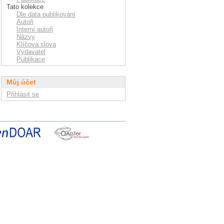
Tato kolekce
Dle data publikování
Autoři
Interní autoři
Názvy
Klíčová slova
Vydavatel
Publikace
Můj účet
Přihlásit se