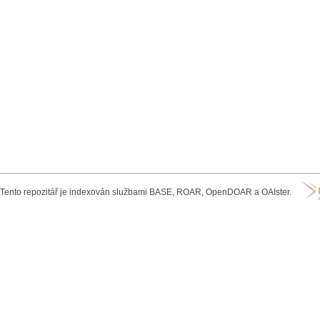
Tento repozitář je indexován službami BASE, ROAR, OpenDOAR a OAIster.