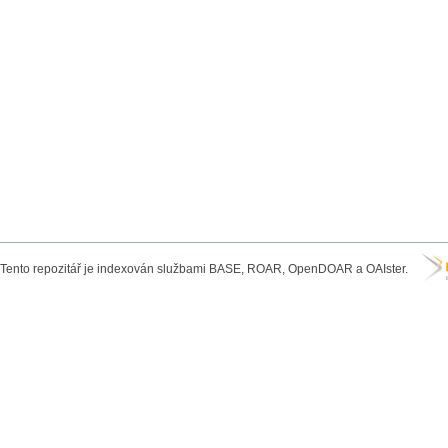
Tento repozitář je indexován službami BASE, ROAR, OpenDOAR a OAIster.