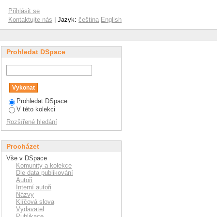
Přihlásit se
Kontaktujte nás
| Jazyk:
čeština
English
Prohledat DSpace
Prohledat DSpace
V této kolekci
Rozšířené hledání
Procházet
Vše v DSpace
Komunity a kolekce
Dle data publikování
Autoři
Interní autoři
Názvy
Klíčová slova
Vydavatel
Publikace