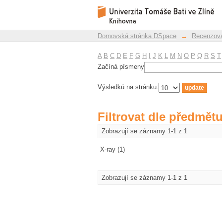
Filtrovat dle předmět
Repozitář DSpace/Manakin
Domovská stránka DSpace
→
Recenzova
A
B
C
D
E
F
G
H
I
J
K
L
M
N
O
P
Q
R
S
T
Začíná písmeny
Výsledků na stránku:
Filtrovat dle předmět
Zobrazují se záznamy 1-1 z 1
X-ray (1)
Zobrazují se záznamy 1-1 z 1