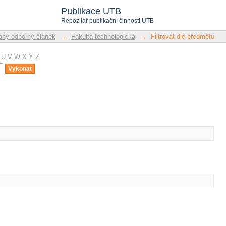
u
Publikace UTB
Repozitář publikační činnosti UTB
ný odborný článek
→
Fakulta technologická
→
Filtrovat dle předmětu
U
V
W
X
Y
Z
u