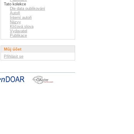
Tato kolekce
Dle data publikování
Autoři
Interní autoři
Názvy
Klíčová slova
Vydavatel
Publikace
Můj účet
Přihlásit se