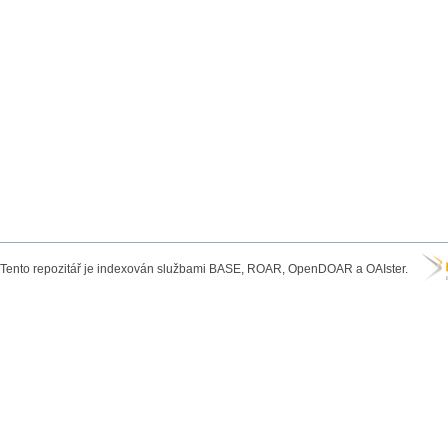
Tento repozitář je indexován službami BASE, ROAR, OpenDOAR a OAIster.