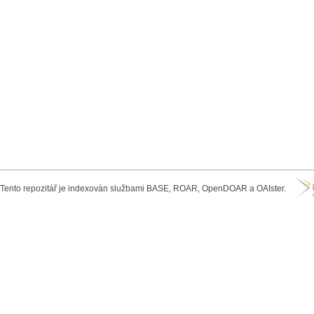
Tento repozitář je indexován službami BASE, ROAR, OpenDOAR a OAIster.