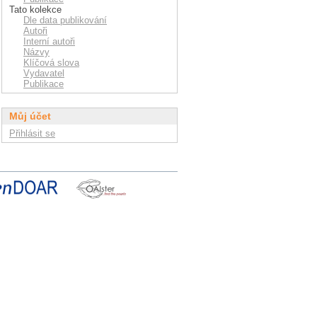
Tato kolekce
Dle data publikování
Autoři
Interní autoři
Názvy
Klíčová slova
Vydavatel
Publikace
Můj účet
Přihlásit se