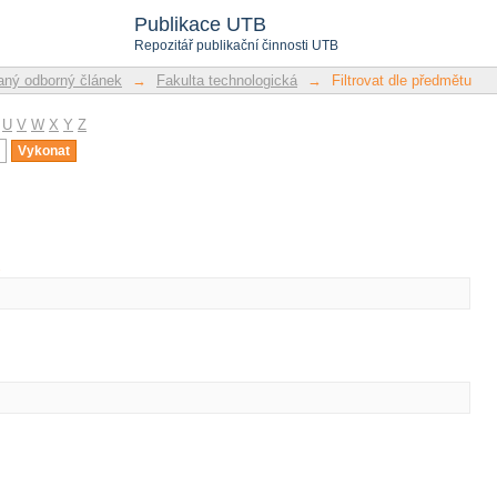
u
Publikace UTB
Repozitář publikační činnosti UTB
ný odborný článek
→
Fakulta technologická
→
Filtrovat dle předmětu
U
V
W
X
Y
Z
u