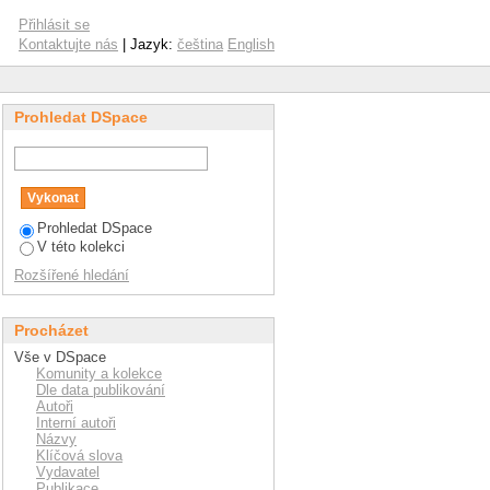
Přihlásit se
Kontaktujte nás
| Jazyk:
čeština
English
Prohledat DSpace
Prohledat DSpace
V této kolekci
Rozšířené hledání
Procházet
Vše v DSpace
Komunity a kolekce
Dle data publikování
Autoři
Interní autoři
Názvy
Klíčová slova
Vydavatel
Publikace