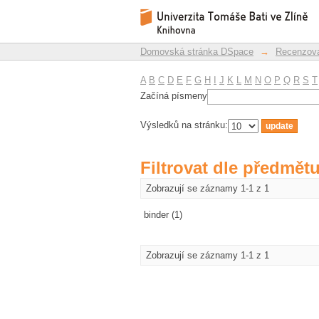
Filtrovat dle předmět
Repozitář DSpace/Manakin
Domovská stránka DSpace
→
Recenzova
A
B
C
D
E
F
G
H
I
J
K
L
M
N
O
P
Q
R
S
T
Začíná písmeny
Výsledků na stránku:
Filtrovat dle předmět
Zobrazují se záznamy 1-1 z 1
binder (1)
Zobrazují se záznamy 1-1 z 1