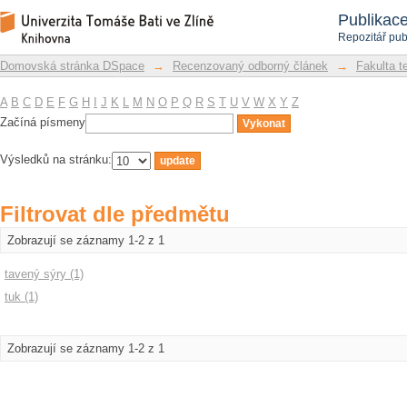
Filtrovat dle předmětu
Repozitář DSpace/Manakin
Publikac
Repozitář pub
Domovská stránka DSpace
→
Recenzovaný odborný článek
→
Fakulta t
A
B
C
D
E
F
G
H
I
J
K
L
M
N
O
P
Q
R
S
T
U
V
W
X
Y
Z
Začíná písmeny
Výsledků na stránku:
Filtrovat dle předmětu
Zobrazují se záznamy 1-2 z 1
tavený sýry (1)
tuk (1)
Zobrazují se záznamy 1-2 z 1