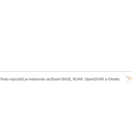
Tento repozitář je indexován službami BASE, ROAR, OpenDOAR a OAIster.