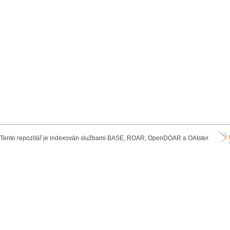
Tento repozitář je indexován službami BASE, ROAR, OpenDOAR a OAIster.