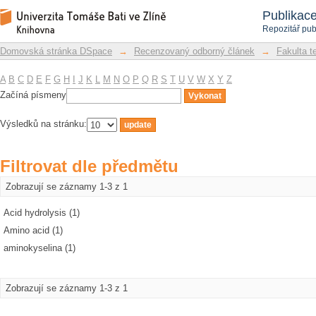
Filtrovat dle předmětu
Repozitář DSpace/Manakin
Publikac
Repozitář pub
Domovská stránka DSpace
→
Recenzovaný odborný článek
→
Fakulta t
A
B
C
D
E
F
G
H
I
J
K
L
M
N
O
P
Q
R
S
T
U
V
W
X
Y
Z
Začíná písmeny
Výsledků na stránku:
Filtrovat dle předmětu
Zobrazují se záznamy 1-3 z 1
Acid hydrolysis (1)
Amino acid (1)
aminokyselina (1)
Zobrazují se záznamy 1-3 z 1