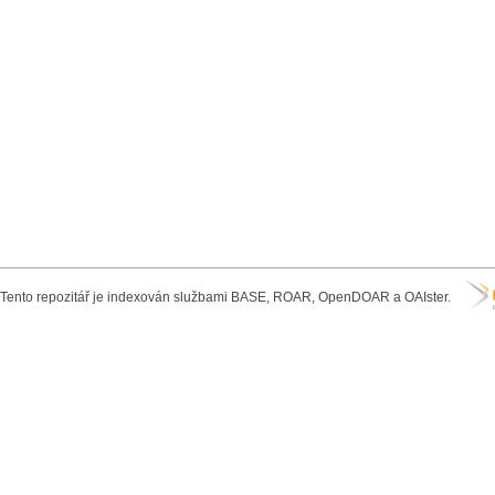
Tento repozitář je indexován službami BASE, ROAR, OpenDOAR a OAIster.