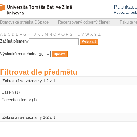
Filtrovat dle předmětu
Repozitář DSpace/Manakin
Publikac
Repozitář pub
Domovská stránka DSpace
→
Recenzovaný odborný článek
→
Fakulta t
A
B
C
D
E
F
G
H
I
J
K
L
M
N
O
P
Q
R
S
T
U
V
W
X
Y
Z
Začíná písmeny
Výsledků na stránku:
Filtrovat dle předmětu
Zobrazují se záznamy 1-2 z 1
Casein (1)
Correction factor (1)
Zobrazují se záznamy 1-2 z 1