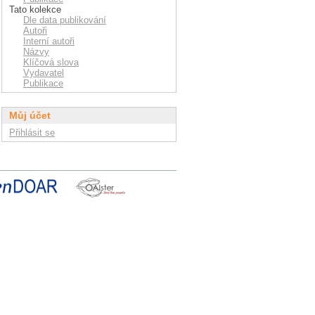
Tato kolekce
Dle data publikování
Autoři
Interní autoři
Názvy
Klíčová slova
Vydavatel
Publikace
Můj účet
Přihlásit se