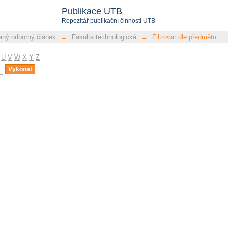
u
Publikace UTB
Repozitář publikační činnosti UTB
ný odborný článek
→
Fakulta technologická
→
Filtrovat dle předmětu
U
V
W
X
Y
Z