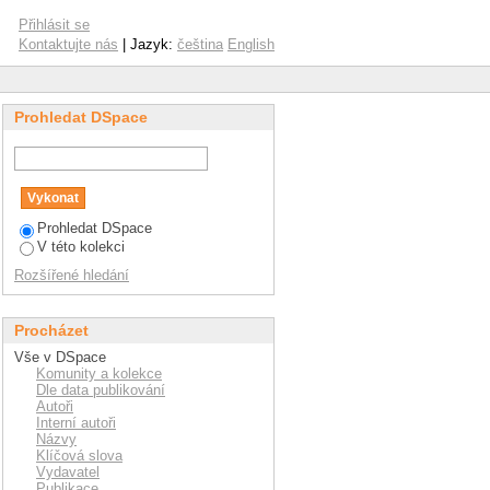
Přihlásit se
Kontaktujte nás
| Jazyk:
čeština
English
Prohledat DSpace
Prohledat DSpace
V této kolekci
Rozšířené hledání
Procházet
Vše v DSpace
Komunity a kolekce
Dle data publikování
Autoři
Interní autoři
Názvy
Klíčová slova
Vydavatel
Publikace