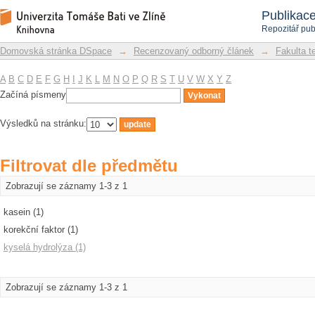
Filtrovat dle předmětu
Repozitář DSpace/Manakin
Publikac
Repozitář pub
Domovská stránka DSpace
→
Recenzovaný odborný článek
→
Fakulta t
A
B
C
D
E
F
G
H
I
J
K
L
M
N
O
P
Q
R
S
T
U
V
W
X
Y
Z
Začíná písmeny
Výsledků na stránku:
Filtrovat dle předmětu
Zobrazují se záznamy 1-3 z 1
kasein (1)
korekční faktor (1)
kyselá hydrolýza (1)
Zobrazují se záznamy 1-3 z 1