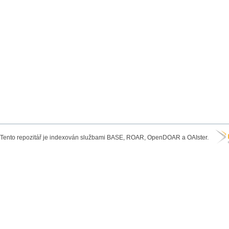
Tento repozitář je indexován službami BASE, ROAR, OpenDOAR a OAIster.