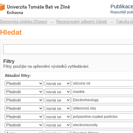
Hledat
Repozitář DSpace/Manakin
Publikac
Repozitář pub
Domovská stránka DSpace
→
Recenzovaný odborný článek
→
Fakulta t
Hledat
Filtry
Filtry použijte na upřesnění výsledků vyhledávání.
Aktuální filtry: