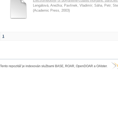
Electrorheology of polyaniline-coated inorganic particles 
Lengálová, Anežka
;
Pavlínek, Vladimír
;
Sáha, Petr
;
Ste
(
Academic Press
,
2003
)
1
Tento repozitář je indexován službami BASE, ROAR, OpenDOAR a OAIster.