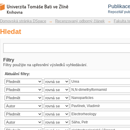
Hledat
Repozitář DSpace/Manakin
Publikac
Repozitář pub
Domovská stránka DSpace
→
Recenzovaný odborný článek
→
Fakulta t
Hledat
Filtry
Filtry použijte na upřesnění výsledků vyhledávání.
Aktuální filtry: