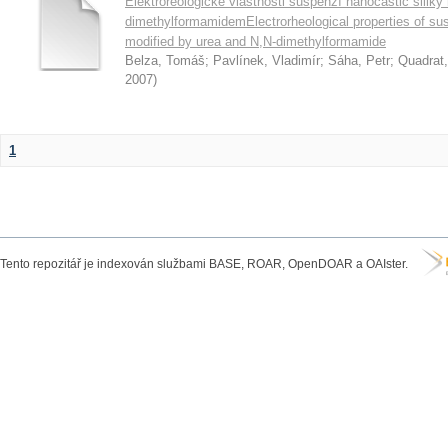
Elektroreologické vlastnosti suspenzí nanočástic silik
dimethylformamidemElectrorheological properties of sus
modified by urea and N,N-dimethylformamide
Belza, Tomáš
;
Pavlínek, Vladimír
;
Sáha, Petr
;
Quadrat,
2007
)
1
Tento repozitář je indexován službami BASE, ROAR, OpenDOAR a OAIster.