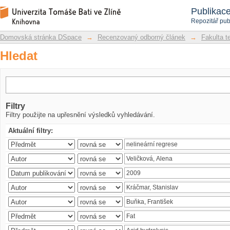
Hledat
Repozitář DSpace/Manakin
Publikac
Repozitář pub
Domovská stránka DSpace
→
Recenzovaný odborný článek
→
Fakulta t
Hledat
Filtry
Filtry použijte na upřesnění výsledků vyhledávání.
Aktuální filtry: