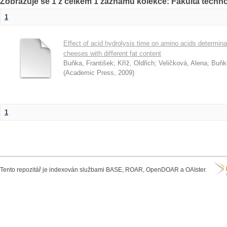
Zobrazuje se 1 z celkem 1 záznamů kolekce: Fakulta techn
1
Effect of acid hydrolysis time on amino acids determin
cheeses with different fat content
Buňka, František
;
Kříž, Oldřich
;
Veličková, Alena
;
Buňk
(
Academic Press
,
2009
)
1
Tento repozitář je indexován službami BASE, ROAR, OpenDOAR a OAIster.