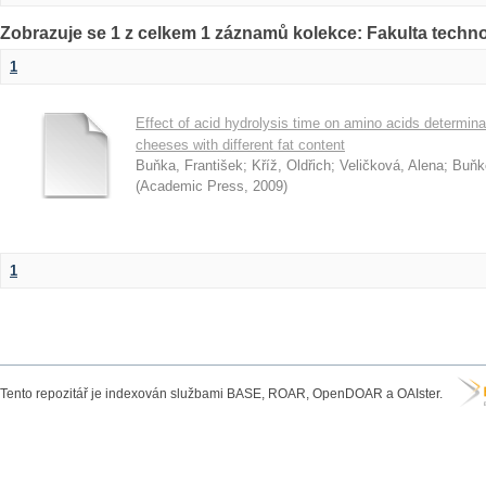
Zobrazuje se 1 z celkem 1 záznamů kolekce: Fakulta techn
1
Effect of acid hydrolysis time on amino acids determin
cheeses with different fat content
Buňka, František
;
Kříž, Oldřich
;
Veličková, Alena
;
Buňk
(
Academic Press
,
2009
)
1
Tento repozitář je indexován službami BASE, ROAR, OpenDOAR a OAIster.