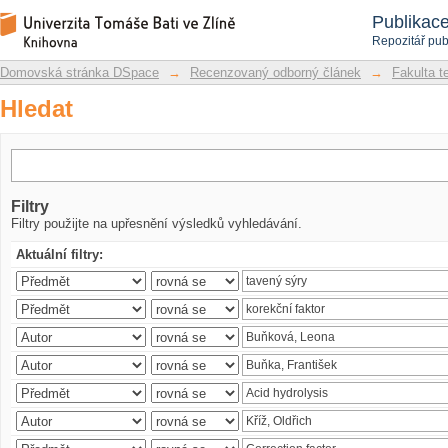
Hledat
Repozitář DSpace/Manakin
Publikac
Repozitář pub
Domovská stránka DSpace
→
Recenzovaný odborný článek
→
Fakulta t
Hledat
Filtry
Filtry použijte na upřesnění výsledků vyhledávání.
Aktuální filtry: