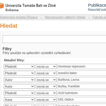
Hledat
Repozitář DSpace/Manakin
Publikac
Repozitář pub
Domovská stránka DSpace
→
Recenzovaný odborný článek
→
Fakulta t
Hledat
Filtry
Filtry použijte na upřesnění výsledků vyhledávání.
Aktuální filtry: