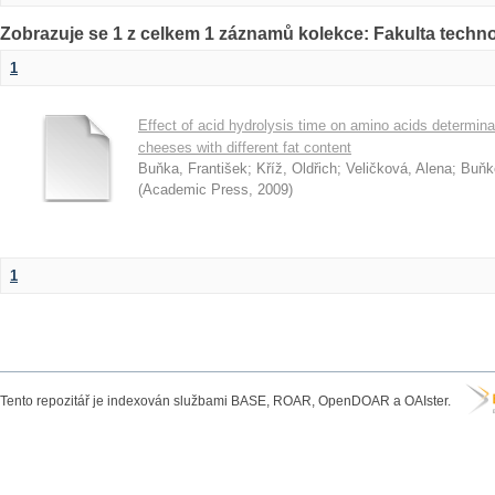
Zobrazuje se 1 z celkem 1 záznamů kolekce: Fakulta techn
1
Effect of acid hydrolysis time on amino acids determin
cheeses with different fat content
Buňka, František
;
Kříž, Oldřich
;
Veličková, Alena
;
Buňk
(
Academic Press
,
2009
)
1
Tento repozitář je indexován službami BASE, ROAR, OpenDOAR a OAIster.