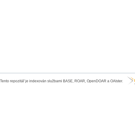
Tento repozitář je indexován službami BASE, ROAR, OpenDOAR a OAIster.