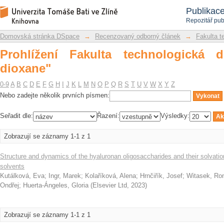
Prohlížení Fakulta technologická dle p
Repozitář DSpace/Manakin
Publikac
Repozitář pub
Domovská stránka DSpace
→
Recenzovaný odborný článek
→
Fakulta t
Prohlížení Fakulta technologická 
dioxane"
0-9
A
B
C
D
E
F
G
H
I
J
K
L
M
N
O
P
Q
R
S
T
U
V
W
X
Y
Z
Nebo zadejte několik prvních písmen:
Seřadit dle:
Řazení:
Výsledky:
Zobrazují se záznamy 1-1 z 1
Structure and dynamics of the hyaluronan oligosaccharides and their solvation
solvents
Kutálková, Eva
;
Ingr, Marek
;
Kolaříková, Alena
;
Hrnčiřík, Josef
;
Witasek, R
Ondřej
;
Huerta-Ángeles, Gloria
(
Elsevier Ltd
,
2023
)
Zobrazují se záznamy 1-1 z 1