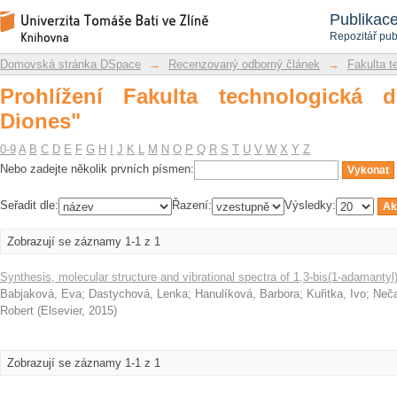
Prohlížení Fakulta technologická dle 
Repozitář DSpace/Manakin
Publikac
Repozitář pub
Domovská stránka DSpace
→
Recenzovaný odborný článek
→
Fakulta t
Prohlížení Fakulta technologická 
Diones"
0-9
A
B
C
D
E
F
G
H
I
J
K
L
M
N
O
P
Q
R
S
T
U
V
W
X
Y
Z
Nebo zadejte několik prvních písmen:
Seřadit dle:
Řazení:
Výsledky:
Zobrazují se záznamy 1-1 z 1
Synthesis, molecular structure and vibrational spectra of 1,3-bis(1-adamantyl
Babjaková, Eva
;
Dastychová, Lenka
;
Hanulíková, Barbora
;
Kuřitka, Ivo
;
Neča
Robert
(
Elsevier
,
2015
)
Zobrazují se záznamy 1-1 z 1