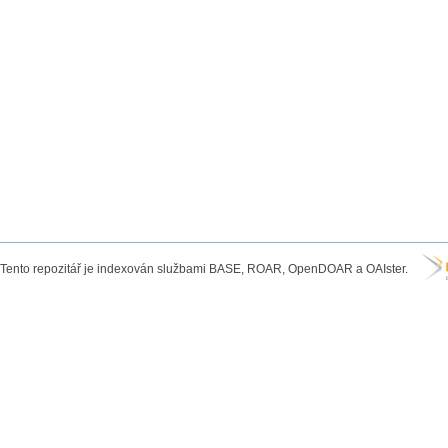
Tento repozitář je indexován službami BASE, ROAR, OpenDOAR a OAIster.