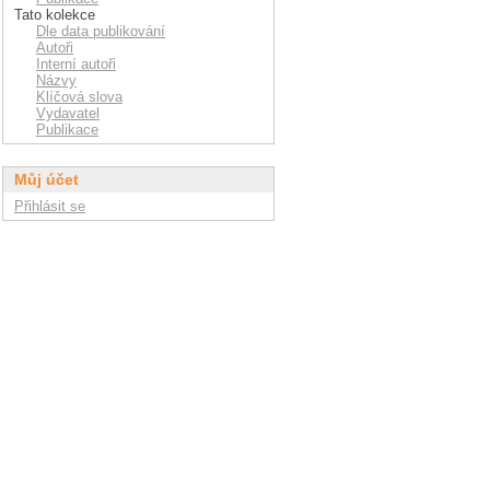
Tato kolekce
Dle data publikování
Autoři
Interní autoři
Názvy
Klíčová slova
Vydavatel
Publikace
Můj účet
Přihlásit se