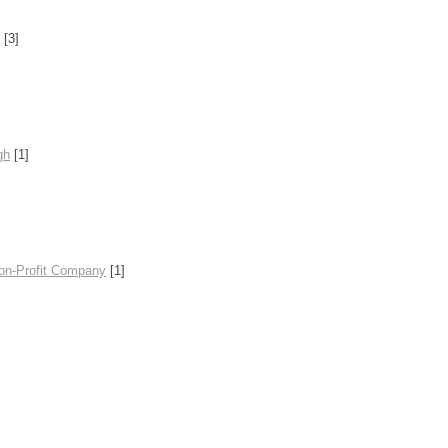
[3]
gh
[1]
Non-Profit Company
[1]