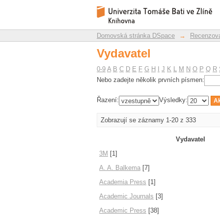
Vydavatel
Repozitář DSpace/Manakin
Domovská stránka DSpace
→
Recenzova
Vydavatel
0-9
A
B
C
D
E
F
G
H
I
J
K
L
M
N
O
P
Q
R
Nebo zadejte několik prvních písmen:
Řazení:
Výsledky:
Zobrazují se záznamy 1-20 z 333
Vydavatel
3M
[1]
A. A. Balkema
[7]
Academia Press
[1]
Academic Journals
[3]
Academic Press
[38]