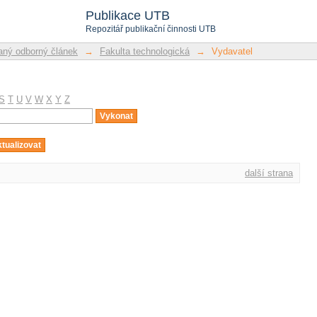
Publikace UTB
Repozitář publikační činnosti UTB
ný odborný článek
→
Fakulta technologická
→
Vydavatel
S
T
U
V
W
X
Y
Z
další strana