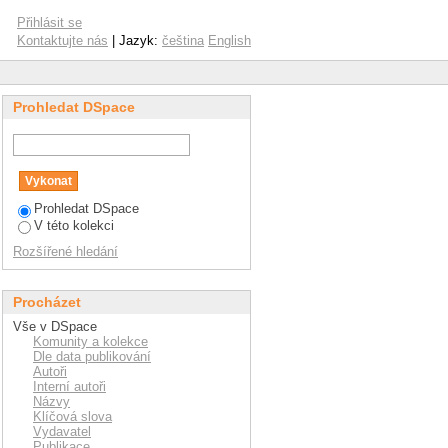
Přihlásit se
Kontaktujte nás
| Jazyk:
čeština
English
Prohledat DSpace
Prohledat DSpace
V této kolekci
Rozšířené hledání
Procházet
Vše v DSpace
Komunity a kolekce
Dle data publikování
Autoři
Interní autoři
Názvy
Klíčová slova
Vydavatel
Publikace