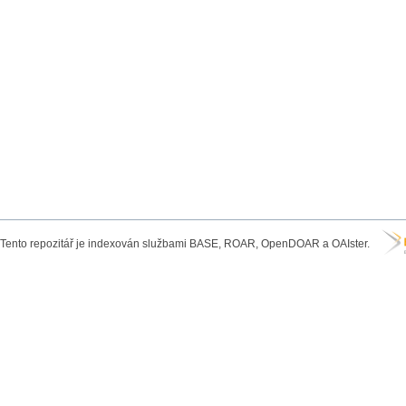
Tento repozitář je indexován službami BASE, ROAR, OpenDOAR a OAIster.