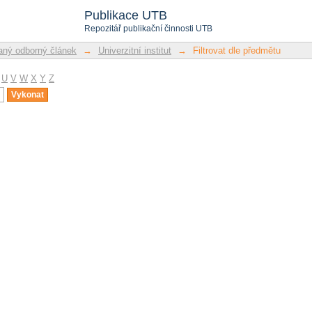
u
Publikace UTB
Repozitář publikační činnosti UTB
ný odborný článek
→
Univerzitní institut
→
Filtrovat dle předmětu
U
V
W
X
Y
Z