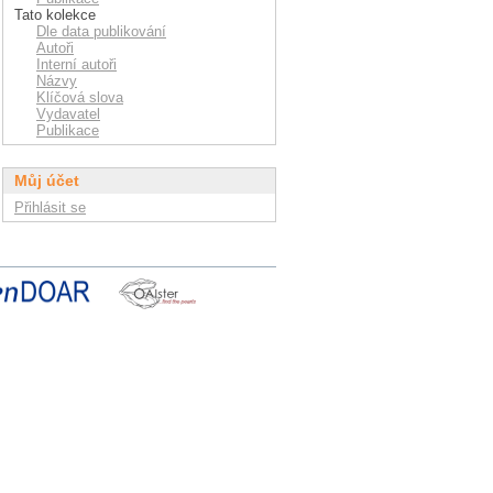
Tato kolekce
Dle data publikování
Autoři
Interní autoři
Názvy
Klíčová slova
Vydavatel
Publikace
Můj účet
Přihlásit se