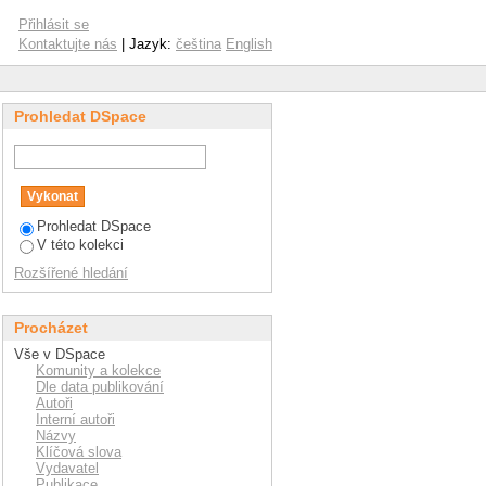
Přihlásit se
Kontaktujte nás
| Jazyk:
čeština
English
Prohledat DSpace
Prohledat DSpace
V této kolekci
Rozšířené hledání
Procházet
Vše v DSpace
Komunity a kolekce
Dle data publikování
Autoři
Interní autoři
Názvy
Klíčová slova
Vydavatel
Publikace