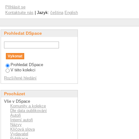
Přihlásit se
Kontaktujte nás
| Jazyk:
čeština
English
Prohledat DSpace
Prohledat DSpace
V této kolekci
Rozšířené hledání
Procházet
Vše v DSpace
Komunity a kolekce
Dle data publikování
Autoři
Interní autoři
Názvy
Klíčová slova
Vydavatel
Publikace