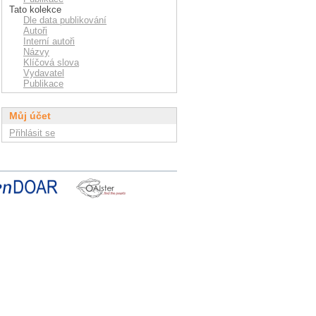
Tato kolekce
Dle data publikování
Autoři
Interní autoři
Názvy
Klíčová slova
Vydavatel
Publikace
Můj účet
Přihlásit se