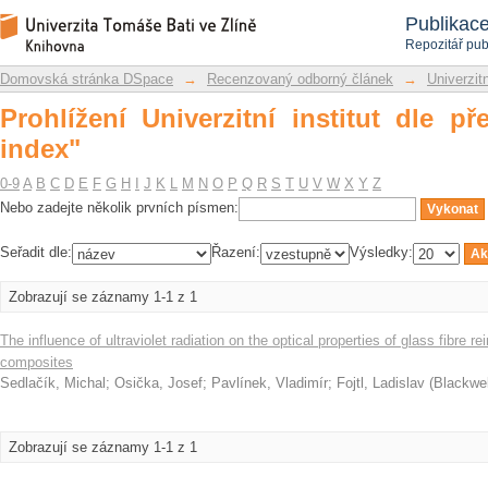
Prohlížení Univerzitní institut dle pře
Repozitář DSpace/Manakin
Publikac
Repozitář pub
Domovská stránka DSpace
→
Recenzovaný odborný článek
→
Univerzitn
Prohlížení Univerzitní institut dle p
index"
0-9
A
B
C
D
E
F
G
H
I
J
K
L
M
N
O
P
Q
R
S
T
U
V
W
X
Y
Z
Nebo zadejte několik prvních písmen:
Seřadit dle:
Řazení:
Výsledky:
Zobrazují se záznamy 1-1 z 1
The influence of ultraviolet radiation on the optical properties of glass fibre 
composites
Sedlačík, Michal
;
Osička, Josef
;
Pavlínek, Vladimír
;
Fojtl, Ladislav
(
Blackwel
Zobrazují se záznamy 1-1 z 1