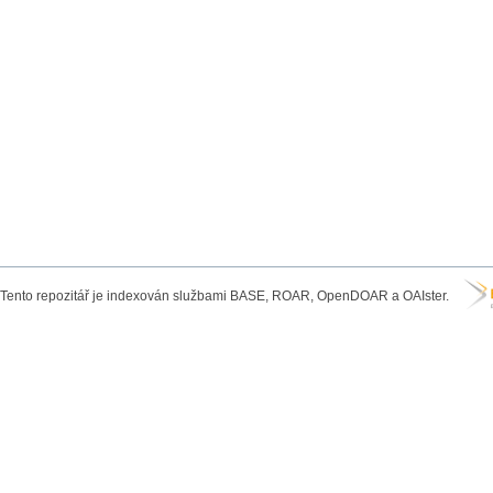
Tento repozitář je indexován službami BASE, ROAR, OpenDOAR a OAIster.