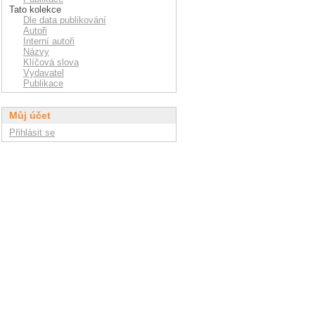
Tato kolekce
Dle data publikování
Autoři
Interní autoři
Názvy
Klíčová slova
Vydavatel
Publikace
Můj účet
Přihlásit se