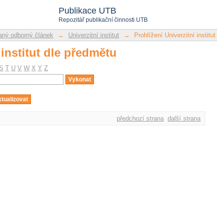
 institut dle předmětu
Publikace UTB
Repozitář publikační činnosti UTB
ný odborný článek
→
Univerzitní institut
→
Prohlížení Univerzitní institu
 institut dle předmětu
S
T
U
V
W
X
Y
Z
předchozí strana
další strana