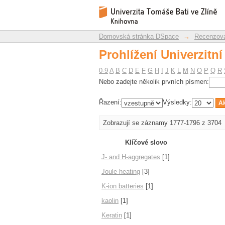
Prohlížení Univerzitní
Repozitář DSpace/Manakin
Domovská stránka DSpace
→
Recenzova
Prohlížení Univerzitní
0-9
A
B
C
D
E
F
G
H
I
J
K
L
M
N
O
P
Q
R
Nebo zadejte několik prvních písmen:
Řazení:
Výsledky:
Zobrazují se záznamy 1777-1796 z 3704
Klíčové slovo
J- and H-aggregates
[1]
Joule heating
[3]
K-ion batteries
[1]
kaolin
[1]
Keratin
[1]