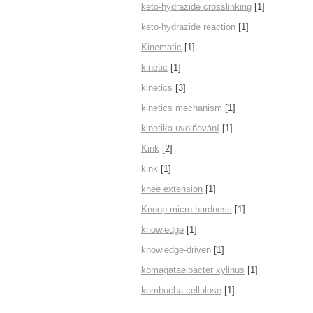
keto-hydrazide crosslinking
[1]
keto-hydrazide reaction
[1]
Kinematic
[1]
kinetic
[1]
kinetics
[3]
kinetics mechanism
[1]
kinetika uvolňování
[1]
Kink
[2]
kink
[1]
knee extension
[1]
Knoop micro-hardness
[1]
knowledge
[1]
knowledge-driven
[1]
komagataeibacter xylinus
[1]
kombucha cellulose
[1]