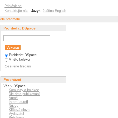
Přihlásit se
Kontaktujte nás
| Jazyk:
čeština
English
t dle předmětu
Prohledat DSpace
Prohledat DSpace
V této kolekci
Rozšířené hledání
Procházet
Vše v DSpace
Komunity a kolekce
Dle data publikování
Autoři
Interní autoři
Názvy
Klíčová slova
Vydavatel
Publikace