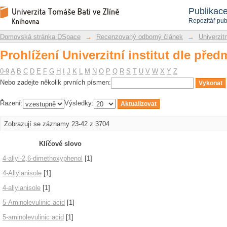
Prohlížení Univerzitní institut dle před
Repozitář DSpace/Manakin
Publikac
Repozitář pub
Domovská stránka DSpace
→
Recenzovaný odborný článek
→
Univerzitn
Prohlížení Univerzitní institut dle před
0-9
A
B
C
D
E
F
G
H
I
J
K
L
M
N
O
P
Q
R
S
T
U
V
W
X
Y
Z
Nebo zadejte několik prvních písmen:
Řazení:
Výsledky:
Zobrazují se záznamy 23-42 z 3704
Klíčové slovo
4-allyl-2,6-dimethoxyphenol
[1]
4-Allylanisole
[1]
4-allylanisole
[1]
5-Aminolevulinic acid
[1]
5-aminolevulinic acid
[1]