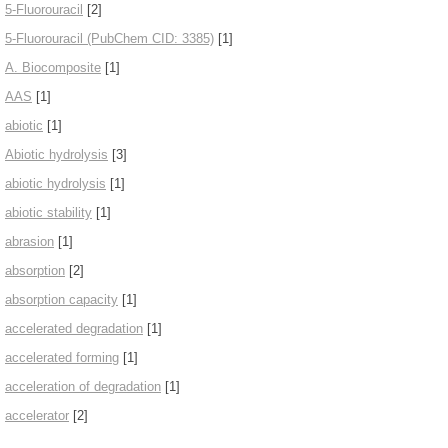
5-Fluorouracil
[2]
5-Fluorouracil (PubChem CID: 3385)
[1]
A. Biocomposite
[1]
AAS
[1]
abiotic
[1]
Abiotic hydrolysis
[3]
abiotic hydrolysis
[1]
abiotic stability
[1]
abrasion
[1]
absorption
[2]
absorption capacity
[1]
accelerated degradation
[1]
accelerated forming
[1]
acceleration of degradation
[1]
accelerator
[2]