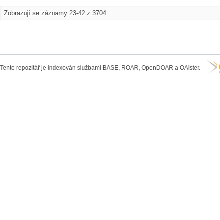
Zobrazují se záznamy 23-42 z 3704
Tento repozitář je indexován službami BASE, ROAR, OpenDOAR a OAIster.