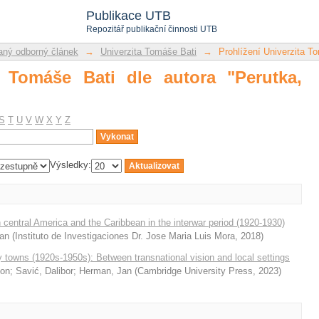
 Tomáše Bati dle autora "Perutka, Lukáš
Publikace UTB
Repozitář publikační činnosti UTB
ný odborný článek
→
Univerzita Tomáše Bati
→
Prohlížení Univerzita T
a Tomáše Bati dle autora "Perutka,
S
T
U
V
W
X
Y
Z
Výsledky:
central America and the Caribbean in the interwar period (1920-1930)
an
(
Instituto de Investigaciones Dr. Jose Maria Luis Mora
,
2018
)
 towns (1920s-1950s): Between transnational vision and local settings
mon
;
Savić, Dalibor
;
Herman, Jan
(
Cambridge University Press
,
2023
)