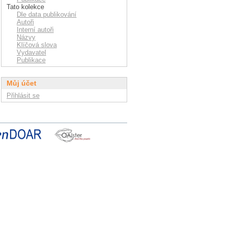
Tato kolekce
Dle data publikování
Autoři
Interní autoři
Názvy
Klíčová slova
Vydavatel
Publikace
Můj účet
Přihlásit se