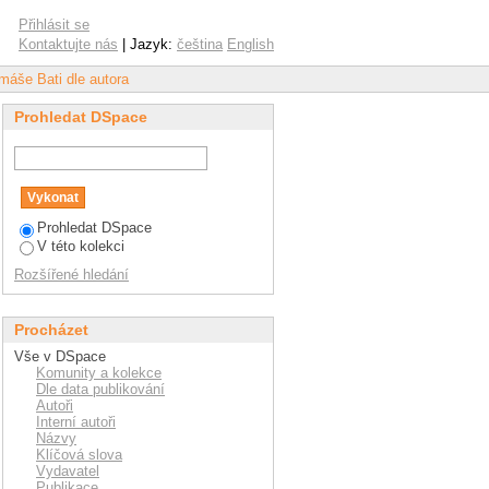
"
Přihlásit se
Kontaktujte nás
| Jazyk:
čeština
English
omáše Bati dle autora
Prohledat DSpace
Prohledat DSpace
V této kolekci
Rozšířené hledání
Procházet
Vše v DSpace
Komunity a kolekce
Dle data publikování
Autoři
Interní autoři
Názvy
Klíčová slova
Vydavatel
Publikace