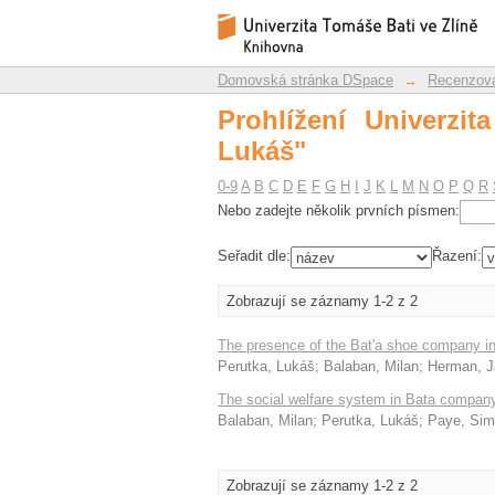
Prohlížení Univerzita
Repozitář DSpace/Manakin
Domovská stránka DSpace
→
Recenzova
Prohlížení Univerzit
Lukáš"
0-9
A
B
C
D
E
F
G
H
I
J
K
L
M
N
O
P
Q
R
Nebo zadejte několik prvních písmen:
Seřadit dle:
Řazení:
Zobrazují se záznamy 1-2 z 2
The presence of the Bat'a shoe company in 
Perutka, Lukáš
;
Balaban, Milan
;
Herman, J
The social welfare system in Bata company
Balaban, Milan
;
Perutka, Lukáš
;
Paye, Si
Zobrazují se záznamy 1-2 z 2