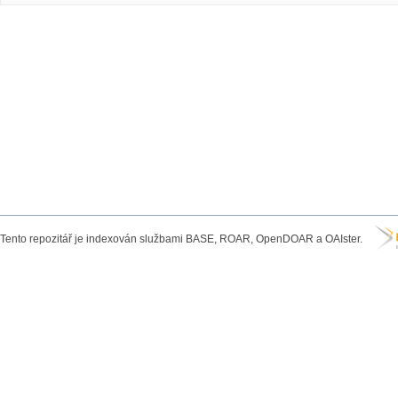
Tento repozitář je indexován službami BASE, ROAR, OpenDOAR a OAIster.