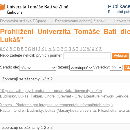
Prohlížení Univerzita Tomáše Bati dle 
Repozitář DSpace/Manakin
Publikac
Repozitář pub
Domovská stránka DSpace
→
Recenzovaný odborný článek
→
Univerzit
Prohlížení Univerzita Tomáše Bati dl
Lukáš"
0-9
A
B
C
D
E
F
G
H
I
J
K
L
M
N
O
P
Q
R
S
T
U
V
W
X
Y
Z
Nebo zadejte několik prvních písmen:
Seřadit dle:
Řazení:
Výsledky:
Zobrazují se záznamy 1-2 z 2
10 years with grey literature at Tomas Bata University in Zlín
Budínský, Lukáš
;
Fabián, Ondřej
(
Greynet - Grey Literature Network Service
Xerxes - Platforma pro integraci heterogenních informačních zdrojů
Fabián, Ondřej
;
Budínský, Lukáš
(
Masarykova univerzita, Filozofická fakulta
Zobrazují se záznamy 1-2 z 2