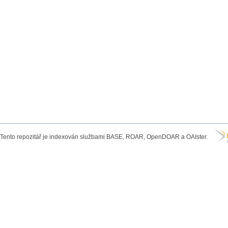
Tento repozitář je indexován službami BASE, ROAR, OpenDOAR a OAIster.