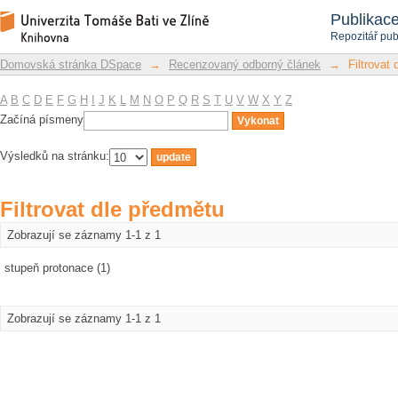
Filtrovat dle předmětu
Repozitář DSpace/Manakin
Publikac
Repozitář pub
Domovská stránka DSpace
→
Recenzovaný odborný článek
→
Filtrovat
A
B
C
D
E
F
G
H
I
J
K
L
M
N
O
P
Q
R
S
T
U
V
W
X
Y
Z
Začíná písmeny
Výsledků na stránku:
Filtrovat dle předmětu
Zobrazují se záznamy 1-1 z 1
stupeň protonace (1)
Zobrazují se záznamy 1-1 z 1