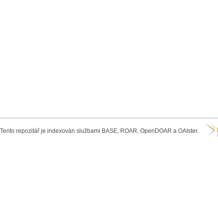
Tento repozitář je indexován službami BASE, ROAR, OpenDOAR a OAIster.