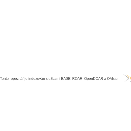
Tento repozitář je indexován službami BASE, ROAR, OpenDOAR a OAIster.