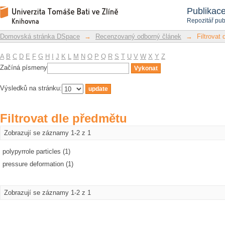
Filtrovat dle předmětu
Repozitář DSpace/Manakin
Publikac
Repozitář pub
Domovská stránka DSpace
→
Recenzovaný odborný článek
→
Filtrovat
A
B
C
D
E
F
G
H
I
J
K
L
M
N
O
P
Q
R
S
T
U
V
W
X
Y
Z
Začíná písmeny
Výsledků na stránku:
Filtrovat dle předmětu
Zobrazují se záznamy 1-2 z 1
polypyrrole particles (1)
pressure deformation (1)
Zobrazují se záznamy 1-2 z 1