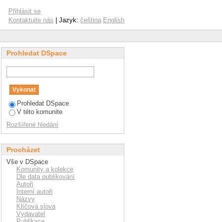
Přihlásit se
Kontaktujte nás
| Jazyk:
čeština
English
Prohledat DSpace
Prohledat DSpace
V této komunite
Rozšířené hledání
Procházet
Vše v DSpace
Komunity a kolekce
Dle data publikování
Autoři
Interní autoři
Názvy
Klíčová slova
Vydavatel
Publikace