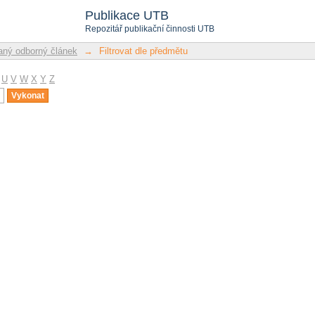
u
Publikace UTB
Repozitář publikační činnosti UTB
ný odborný článek
→
Filtrovat dle předmětu
U
V
W
X
Y
Z