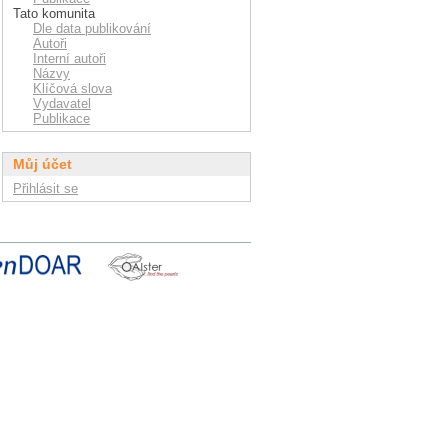
Tato komunita
Dle data publikování
Autoři
Interní autoři
Názvy
Klíčová slova
Vydavatel
Publikace
Můj účet
Přihlásit se